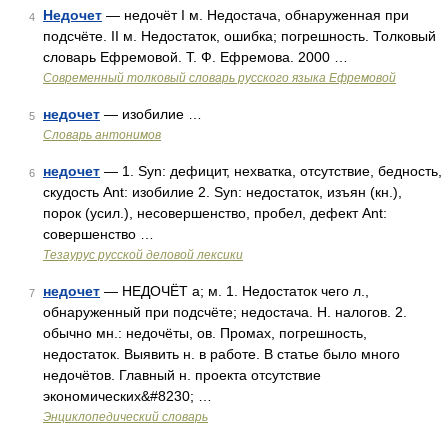
Недочет
— недочёт I м. Недостача, обнаруженная при
4
подсчёте. II м. Недостаток, ошибка; погрешность. Толковый
словарь Ефремовой. Т. Ф. Ефремова. 2000 …
Современный толковый словарь русского языка Ефремовой
недочет
— изобилие …
5
Словарь антонимов
недочет
— 1. Syn: дефицит, нехватка, отсутствие, бедность,
6
скудость Ant: изобилие 2. Syn: недостаток, изъян (кн.),
порок (усил.), несовершенство, пробел, дефект Ant:
совершенство …
Тезаурус русской деловой лексики
недочет
— НЕДОЧЁТ а; м. 1. Недостаток чего л.,
7
обнаруженный при подсчёте; недостача. Н. налогов. 2.
обычно мн.: недочёты, ов. Промах, погрешность,
недостаток. Выявить н. в работе. В статье было много
недочётов. Главный н. проекта отсутствие
экономических&#8230; …
Энциклопедический словарь