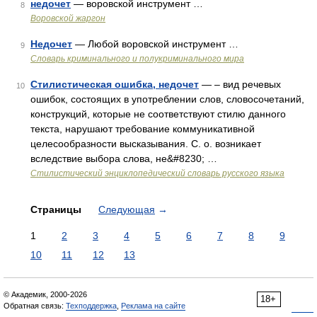
недочет
— воровской инструмент …
8
Воровской жаргон
Недочет
— Любой воровской инструмент …
9
Словарь криминального и полукриминального мира
Стилистическая ошибка, недочет
— – вид речевых
10
ошибок, состоящих в употреблении слов, словосочетаний,
конструкций, которые не соответствуют стилю данного
текста, нарушают требование коммуникативной
целесообразности высказывания. С. о. возникает
вследствие выбора слова, не&#8230; …
Стилистический энциклопедический словарь русского языка
Страницы
Следующая
→
1
2
3
4
5
6
7
8
9
10
11
12
13
© Академик, 2000-2026
18+
Обратная связь:
Техподдержка
,
Реклама на сайте