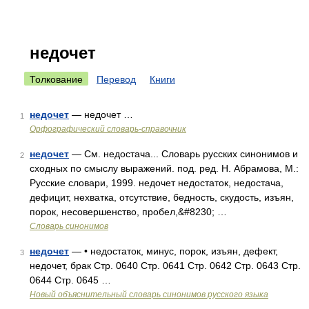
недочет
Толкование
Перевод
Книги
недочет
— недочет …
1
Орфографический словарь-справочник
недочет
— См. недостача... Словарь русских синонимов и
2
сходных по смыслу выражений. под. ред. Н. Абрамова, М.:
Русские словари, 1999. недочет недостаток, недостача,
дефицит, нехватка, отсутствие, бедность, скудость, изъян,
порок, несовершенство, пробел,&#8230; …
Словарь синонимов
недочет
— • недостаток, минус, порок, изъян, дефект,
3
недочет, брак Стр. 0640 Стр. 0641 Стр. 0642 Стр. 0643 Стр.
0644 Стр. 0645 …
Новый объяснительный словарь синонимов русского языка